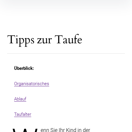
Inhalte überspringen
Tipps zur Taufe
Überblick:
Organisatorisches
Ablauf
Taufalter
enn Sie Ihr Kind in der